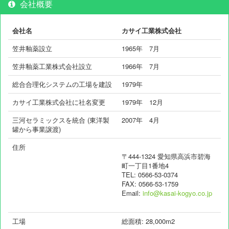
会社概要
会社名
カサイ工業株式会社
笠井釉薬設立
1965年 7月
笠井釉薬工業株式会社設立
1966年 7月
総合合理化システムの工場を建設
1979年
カサイ工業株式会社に社名変更
1979年 12月
三河セラミックスを統合 (東洋製
2007年 4月
罐から事業譲渡)
住所
〒444-1324 愛知県高浜市碧海
町一丁目1番地4
TEL: 0566-53-0374
FAX: 0566-53-1759
Email:
info@kasai-kogyo.co.jp
工場
総面積: 28,000m2