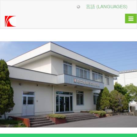
言語 (LANGUAGES)
Togg
navi