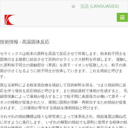
言語 (LANGUAGES)
Togg
navi
技術情報 - 高温固体反応
セラミックスは粉末の原料を高温で反応させて作製します。粉末粒子同士を
固体のまま緻密に結合させて目的のセラミックス材料を作成します。 接触し
た原料粒子同士の接触部分（界面）を原子・イオンが拡散したり、粒子の表
面が小さくなるように粒子同士が合体していきます。これを焼結と呼びま
す。
異なる材料による粉末混合物を焼結して目的材料を得る、つまり焼結時に反
応を伴う場合を反応焼結と呼びます。また焼結過程で液相が生成すると、 毛
細管現象によって液相が侵入することで粒子間に表面張力が働いて原子・イ
オンの移動が促進されたり、液相に固相が溶解・再析出するため焼結が促進
されます。 この液相が寄与する焼結を液相焼結と呼びます。
それぞれの焼結機構は様々な研究者によって体系化され、焼結速度は概ね式
に示すように進行します。 いずれの種類の焼結でも原料に使用する粉体の粒
子径が緻密化（反応）に大きな影響を与えることが式から推定できると思い