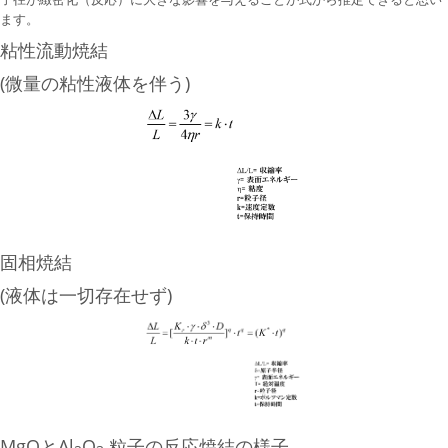
ます。
粘性流動焼結
(微量の粘性液体を伴う)
固相焼結
(液体は一切存在せず)
MgOとAl
O
粒子の反応焼結の様子