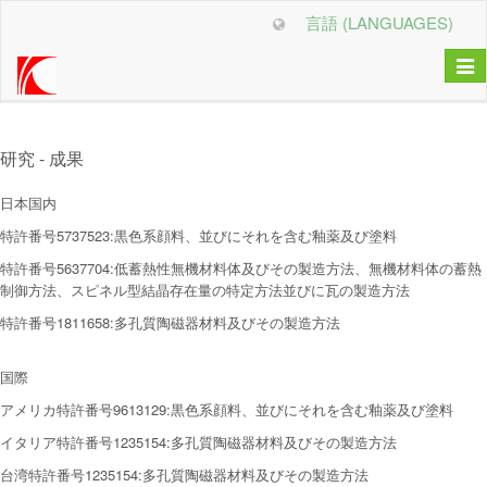
言語 (LANGUAGES)
Togg
navi
研究 - 成果
日本国内
特許番号5737523:黒色系顔料、並びにそれを含む釉薬及び塗料
特許番号5637704:低蓄熱性無機材料体及びその製造方法、無機材料体の蓄熱
制御方法、スピネル型結晶存在量の特定方法並びに瓦の製造方法
特許番号1811658:多孔質陶磁器材料及びその製造方法
国際
アメリカ特許番号9613129:黒色系顔料、並びにそれを含む釉薬及び塗料
イタリア特許番号1235154:多孔質陶磁器材料及びその製造方法
台湾特許番号1235154:多孔質陶磁器材料及びその製造方法